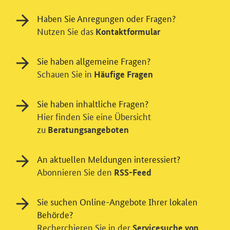
Haben Sie Anregungen oder Fragen?
Nutzen Sie das
Kontaktformular
Sie haben allgemeine Fragen?
Schauen Sie in
Häufige Fragen
Sie haben inhaltliche Fragen?
Hier finden Sie eine Übersicht
zu
Beratungsangeboten
Einwilligung in Tracking und / oder
Videodienst
An aktuellen Meldungen interessiert?
Wir bitten Sie an dieser Stelle um Ihre Einwilligung für
Abonnieren Sie den
RSS-Feed
verschiedene Zusatzdienste unserer Webseite: Wir
möchten die Nutzeraktivität mit Hilfe
Sie suchen Online-Angebote Ihrer lokalen
datenschutzfreundlicher Statistiken verstehen, um
Behörde?
unsere Öffentlichkeitsarbeit zu verbessern. Zusätzlich
Recherchieren Sie in der
Servicesuche von
können Sie in die Nutzung eines Videodienstes