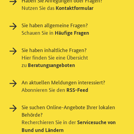
Haben Sie Anregungen oder Fragen?
Nutzen Sie das
Kontaktformular
Sie haben allgemeine Fragen?
Schauen Sie in
Häufige Fragen
Sie haben inhaltliche Fragen?
Hier finden Sie eine Übersicht
zu
Beratungsangeboten
Einwilligung in Tracking und / oder
Videodienst
An aktuellen Meldungen interessiert?
Wir bitten Sie an dieser Stelle um Ihre Einwilligung für
Abonnieren Sie den
RSS-Feed
verschiedene Zusatzdienste unserer Webseite: Wir
möchten die Nutzeraktivität mit Hilfe
Sie suchen Online-Angebote Ihrer lokalen
datenschutzfreundlicher Statistiken verstehen, um
Behörde?
unsere Öffentlichkeitsarbeit zu verbessern. Zusätzlich
Recherchieren Sie in der
können Sie in die Nutzung eines Videodienstes
Servicesuche von
einwilligen. Nähere Informationen zu allen Diensten
Bund und Ländern