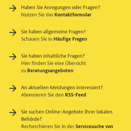
Haben Sie Anregungen oder Fragen?
Nutzen Sie das
Kontaktformular
Sie haben allgemeine Fragen?
Schauen Sie in
Häufige Fragen
Sie haben inhaltliche Fragen?
Hier finden Sie eine Übersicht
zu
Beratungsangeboten
Einwilligung in Tracking und / oder
Videodienst
An aktuellen Meldungen interessiert?
Wir bitten Sie an dieser Stelle um Ihre Einwilligung für
Abonnieren Sie den
RSS-Feed
verschiedene Zusatzdienste unserer Webseite: Wir
möchten die Nutzeraktivität mit Hilfe
Sie suchen Online-Angebote Ihrer lokalen
datenschutzfreundlicher Statistiken verstehen, um
Behörde?
unsere Öffentlichkeitsarbeit zu verbessern. Zusätzlich
Recherchieren Sie in der
Servicesuche von
können Sie in die Nutzung eines Videodienstes