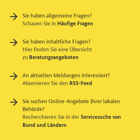
Sie haben allgemeine Fragen?
Schauen Sie in
Häufige Fragen
Sie haben inhaltliche Fragen?
Hier finden Sie eine Übersicht
zu
Einwilligung in Tracking und / oder
Beratungsangeboten
Videodienst
An aktuellen Meldungen interessiert?
Wir bitten Sie an dieser Stelle um Ihre Einwilligung für
Abonnieren Sie den
RSS-Feed
verschiedene Zusatzdienste unserer Webseite: Wir
möchten die Nutzeraktivität mit Hilfe
Sie suchen Online-Angebote Ihrer lokalen
datenschutzfreundlicher Statistiken verstehen, um
Behörde?
unsere Öffentlichkeitsarbeit zu verbessern. Zusätzlich
können Sie in die Nutzung eines Videodienstes
Recherchieren Sie in der
Servicesuche von
einwilligen. Nähere Informationen zu allen Diensten
Bund und Ländern
finden Sie, wenn Sie die Pluszeichen rechts aufklappen.
Sie können Ihre Einwilligungen jederzeit erteilen oder