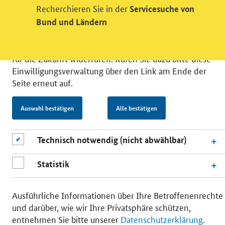
Recherchieren Sie in der
Servicesuche von
können Sie in die Nutzung eines Videodienstes
Bund und Ländern
einwilligen. Nähere Informationen zu allen Diensten
finden Sie, wenn Sie die Pluszeichen rechts aufklappen.
Sie können Ihre Einwilligungen jederzeit erteilen oder
für die Zukunft widerrufen. Rufen Sie dazu bitte diese
Einwilligungsverwaltung über den Link am Ende der
Seite erneut auf.
Auswahl bestätigen
Alle bestätigen
© 2026 Bundesministerium für Wirtschaft und Energie
RSS
Benutzerhinweise
Inhaltsverzeichnis
Impressum
Barrierefreiheit
Datenschutz
Technisch notwendig (nicht abwählbar)
Einwilligungsverwaltung
Statistik
Ausführliche Informationen über Ihre Betroffenenrechte
und darüber, wie wir Ihre Privatsphäre schützen,
entnehmen Sie bitte unserer
Datenschutzerklärung
.