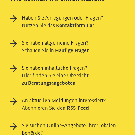
Haben Sie Anregungen oder Fragen?
Nutzen Sie das
Kontaktformular
Sie haben allgemeine Fragen?
Schauen Sie in
Häufige Fragen
Sie haben inhaltliche Fragen?
Hier finden Sie eine Übersicht
zu
Beratungsangeboten
Einwilligung in Tracking und / oder
Videodienst
An aktuellen Meldungen interessiert?
Wir bitten Sie an dieser Stelle um Ihre Einwilligung für
Abonnieren Sie den
RSS-Feed
verschiedene Zusatzdienste unserer Webseite: Wir
möchten die Nutzeraktivität mit Hilfe
Sie suchen Online-Angebote Ihrer lokalen
datenschutzfreundlicher Statistiken verstehen, um
Behörde?
unsere Öffentlichkeitsarbeit zu verbessern. Zusätzlich