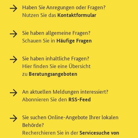
Haben Sie Anregungen oder Fragen?
Nutzen Sie das
Kontaktformular
Sie haben allgemeine Fragen?
Schauen Sie in
Häufige Fragen
Sie haben inhaltliche Fragen?
Hier finden Sie eine Übersicht
zu
Beratungsangeboten
Einwilligung in Tracking und / oder
Videodienst
An aktuellen Meldungen interessiert?
Wir bitten Sie an dieser Stelle um Ihre Einwilligung für
Abonnieren Sie den
RSS-Feed
verschiedene Zusatzdienste unserer Webseite: Wir
möchten die Nutzeraktivität mit Hilfe
Sie suchen Online-Angebote Ihrer lokalen
datenschutzfreundlicher Statistiken verstehen, um
Behörde?
unsere Öffentlichkeitsarbeit zu verbessern. Zusätzlich
Recherchieren Sie in der
Servicesuche von
können Sie in die Nutzung eines Videodienstes