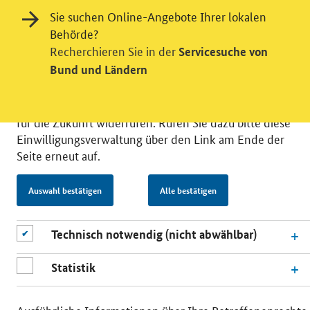
möchten die Nutzeraktivität mit Hilfe
Sie suchen Online-Angebote Ihrer lokalen
datenschutzfreundlicher Statistiken verstehen, um
Behörde?
unsere Öffentlichkeitsarbeit zu verbessern. Zusätzlich
Recherchieren Sie in der
Servicesuche von
können Sie in die Nutzung eines Videodienstes
Bund und Ländern
einwilligen. Nähere Informationen zu allen Diensten
finden Sie, wenn Sie die Pluszeichen rechts aufklappen.
Sie können Ihre Einwilligungen jederzeit erteilen oder
für die Zukunft widerrufen. Rufen Sie dazu bitte diese
Einwilligungsverwaltung über den Link am Ende der
Seite erneut auf.
Auswahl bestätigen
Alle bestätigen
© 2026 Bundesministerium für Wirtschaft und Energie
RSS
Benutzerhinweise
Inhaltsverzeichnis
Impressum
Barrierefreiheit
Datenschutz
Technisch notwendig (nicht abwählbar)
Einwilligungsverwaltung
Statistik