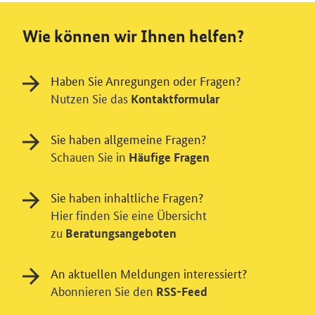
Wie können wir Ihnen helfen?
Haben Sie Anregungen oder Fragen?
Nutzen Sie das
Kontaktformular
Sie haben allgemeine Fragen?
Schauen Sie in
Häufige Fragen
Sie haben inhaltliche Fragen?
Hier finden Sie eine Übersicht
zu
Beratungsangeboten
Einwilligung in Tracking und / oder
Videodienst
An aktuellen Meldungen interessiert?
Wir bitten Sie an dieser Stelle um Ihre Einwilligung für
Abonnieren Sie den
RSS-Feed
verschiedene Zusatzdienste unserer Webseite: Wir