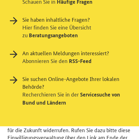
Schauen Sie in
Häufige Fragen
Sie haben inhaltliche Fragen?
Hier finden Sie eine Übersicht
zu
Beratungsangeboten
Einwilligung in Tracking und / oder
Videodienst
An aktuellen Meldungen interessiert?
Abonnieren Sie den
RSS-Feed
Wir bitten Sie an dieser Stelle um Ihre Einwilligung für
verschiedene Zusatzdienste unserer Webseite: Wir
möchten die Nutzeraktivität mit Hilfe
Sie suchen Online-Angebote Ihrer lokalen
datenschutzfreundlicher Statistiken verstehen, um
Behörde?
unsere Öffentlichkeitsarbeit zu verbessern. Zusätzlich
Recherchieren Sie in der
Servicesuche von
können Sie in die Nutzung eines Videodienstes
Bund und Ländern
einwilligen. Nähere Informationen zu allen Diensten
finden Sie, wenn Sie die Pluszeichen rechts aufklappen.
Sie können Ihre Einwilligungen jederzeit erteilen oder
für die Zukunft widerrufen. Rufen Sie dazu bitte diese
Einwilligungsverwaltung über den Link am Ende der