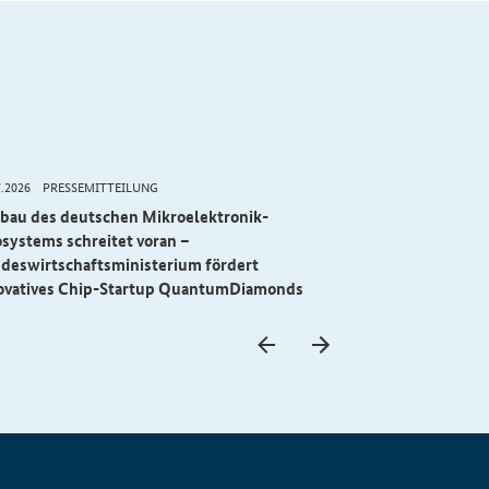
7.2026
PRESSEMITTEILUNG
10.07.2026
PRESSEM
bau des deutschen Mikroelektronik-
Gebäudemoderni
systems schreitet voran –
Investitionspr
deswirtschaftsministerium fördert
ovatives Chip-Startup QuantumDiamonds