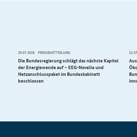
29.07.2026
PRESSEMITTEILUNG
21.0
Die Bundesregierung schlägt das nächste Kapitel
Aus
der Energiewende auf –
EEG
-Novelle und
Öko
Netzanschlusspaket im Bundeskabinett
Bun
beschlossen
inn