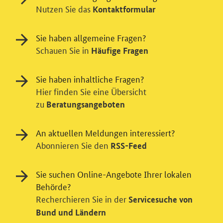
Nutzen Sie das
Kontaktformular
Sie haben allgemeine Fragen?
Schauen Sie in
Häufige Fragen
Sie haben inhaltliche Fragen?
Hier finden Sie eine Übersicht
zu
Beratungsangeboten
An aktuellen Meldungen interessiert?
Einwilligung in Tracking und / oder
Abonnieren Sie den
RSS-Feed
Videodienst
Sie suchen Online-Angebote Ihrer lokalen
Wir bitten Sie an dieser Stelle um Ihre Einwilligung für
Behörde?
verschiedene Zusatzdienste unserer Webseite: Wir
Recherchieren Sie in der
möchten die Nutzeraktivität mit Hilfe
Servicesuche von
datenschutzfreundlicher Statistiken verstehen, um
Bund und Ländern