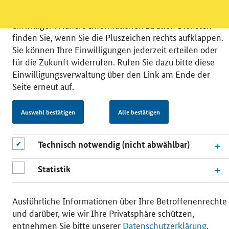
unsere Öffentlichkeitsarbeit zu verbessern. Zusätzlich
können Sie in die Nutzung eines Videodienstes
einwilligen. Nähere Informationen zu allen Diensten
finden Sie, wenn Sie die Pluszeichen rechts aufklappen.
Sie können Ihre Einwilligungen jederzeit erteilen oder
für die Zukunft widerrufen. Rufen Sie dazu bitte diese
Einwilligungsverwaltung über den Link am Ende der
© 2026 Bundesministerium für Wirtschaft und Energie
Seite erneut auf.
RSS
Benutzerhinweise
Inhaltsverzeichnis
Impressum
Barrierefreiheit
Datenschutz
Auswahl bestätigen
Alle bestätigen
Einwilligungsverwaltung
Technisch notwendig (nicht abwählbar)
Statistik
Ausführliche Informationen über Ihre Betroffenenrechte
und darüber, wie wir Ihre Privatsphäre schützen,
entnehmen Sie bitte unserer
Datenschutzerklärung
.