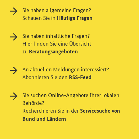
Sie haben allgemeine Fragen?
Schauen Sie in
Häufige Fragen
Sie haben inhaltliche Fragen?
Hier finden Sie eine Übersicht
zu
Beratungsangeboten
An aktuellen Meldungen interessiert?
Einwilligung in Tracking und / oder
Abonnieren Sie den
RSS-Feed
Videodienst
Sie suchen Online-Angebote Ihrer lokalen
Wir bitten Sie an dieser Stelle um Ihre Einwilligung für
verschiedene Zusatzdienste unserer Webseite: Wir
Behörde?
möchten die Nutzeraktivität mit Hilfe
Recherchieren Sie in der
Servicesuche von
datenschutzfreundlicher Statistiken verstehen, um
Bund und Ländern
unsere Öffentlichkeitsarbeit zu verbessern. Zusätzlich
können Sie in die Nutzung eines Videodienstes