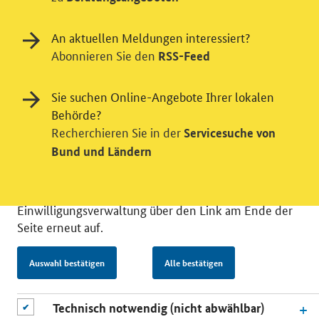
Videodienst
An aktuellen Meldungen interessiert?
Wir bitten Sie an dieser Stelle um Ihre Einwilligung für
Abonnieren Sie den
verschiedene Zusatzdienste unserer Webseite: Wir
RSS-Feed
möchten die Nutzeraktivität mit Hilfe
datenschutzfreundlicher Statistiken verstehen, um
Sie suchen Online-Angebote Ihrer lokalen
unsere Öffentlichkeitsarbeit zu verbessern. Zusätzlich
Behörde?
können Sie in die Nutzung eines Videodienstes
Recherchieren Sie in der
Servicesuche von
einwilligen. Nähere Informationen zu allen Diensten
Bund und Ländern
finden Sie, wenn Sie die Pluszeichen rechts aufklappen.
Sie können Ihre Einwilligungen jederzeit erteilen oder
für die Zukunft widerrufen. Rufen Sie dazu bitte diese
Einwilligungsverwaltung über den Link am Ende der
Seite erneut auf.
Auswahl bestätigen
Alle bestätigen
© 2026 Bundesministerium für Wirtschaft und Energie
RSS
Benutzerhinweise
Inhaltsverzeichnis
Technisch notwendig (nicht abwählbar)
Impressum
Barrierefreiheit
Datenschutz