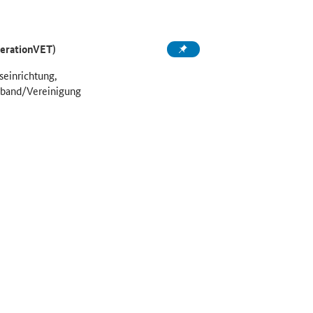
perationVET)
seinrichtung,
rband/Vereinigung