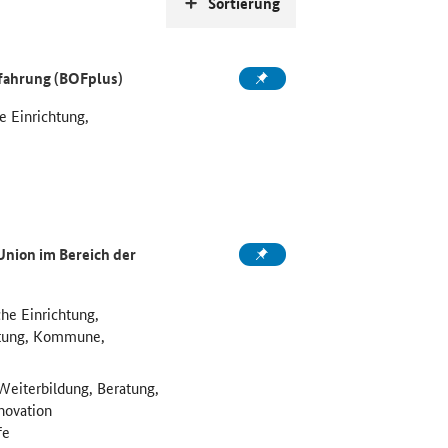
Sortierung
rfahrung (BOFplus)
e Einrichtung,
nion im Bereich der
he Einrichtung,
htung, Kommune,
Weiterbildung, Beratung,
novation
fe