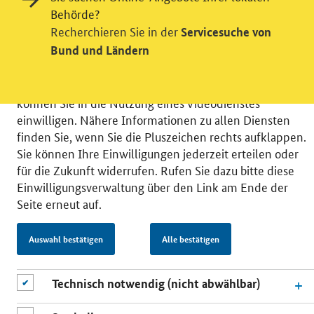
Behörde?
Wir bitten Sie an dieser Stelle um Ihre Einwilligung für
Recherchieren Sie in der
Servicesuche von
verschiedene Zusatzdienste unserer Webseite: Wir
Bund und Ländern
möchten die Nutzeraktivität mit Hilfe
datenschutzfreundlicher Statistiken verstehen, um
unsere Öffentlichkeitsarbeit zu verbessern. Zusätzlich
können Sie in die Nutzung eines Videodienstes
einwilligen. Nähere Informationen zu allen Diensten
finden Sie, wenn Sie die Pluszeichen rechts aufklappen.
Sie können Ihre Einwilligungen jederzeit erteilen oder
für die Zukunft widerrufen. Rufen Sie dazu bitte diese
© 2026 Bundesministerium für Wirtschaft und Energie
Einwilligungsverwaltung über den Link am Ende der
RSS
Benutzerhinweise
Inhaltsverzeichnis
Seite erneut auf.
Impressum
Barrierefreiheit
Datenschutz
Einwilligungsverwaltung
Auswahl bestätigen
Alle bestätigen
Technisch notwendig (nicht abwählbar)