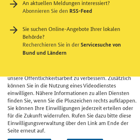
An aktuellen Meldungen interessiert?
Abonnieren Sie den
RSS-Feed
Einwilligung in Tracking und / oder
Sie suchen Online-Angebote Ihrer lokalen
Videodienst
Behörde?
Recherchieren Sie in der
Servicesuche von
Wir bitten Sie an dieser Stelle um Ihre Einwilligung für
Bund und Ländern
verschiedene Zusatzdienste unserer Webseite: Wir
möchten die Nutzeraktivität mit Hilfe
datenschutzfreundlicher Statistiken verstehen, um
unsere Öffentlichkeitsarbeit zu verbessern. Zusätzlich
können Sie in die Nutzung eines Videodienstes
einwilligen. Nähere Informationen zu allen Diensten
finden Sie, wenn Sie die Pluszeichen rechts aufklappen.
Sie können Ihre Einwilligungen jederzeit erteilen oder
© 2026 Bundesministerium für Wirtschaft und Energie
für die Zukunft widerrufen. Rufen Sie dazu bitte diese
RSS
Benutzerhinweise
Inhaltsverzeichnis
Einwilligungsverwaltung über den Link am Ende der
Impressum
Barrierefreiheit
Datenschutz
Seite erneut auf.
Einwilligungsverwaltung