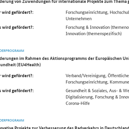
derung von Zuwendungen für internationale Projekte zum Thema 
 wird gefördert?:
Forschungseinrichtung, Hochsch
Unternehmen
 wird gefördert?:
Forschung & Innovation (themeno
Innovation (themenspezifisch)
DERPROGRAMM
derungen im Rahmen des Aktionsprogramms der Europäischen Uni
undheit (EU4Health)
 wird gefördert?:
Verband/Vereinigung, Öffentliche
Forschungseinrichtung, Kommun
 wird gefördert?:
Gesundheit & Soziales, Aus- & We
Digitalisierung, Forschung & Inno
Corona-Hilfe
DERPROGRAMM
ovative Projekte zur Verbesserung des Radverkehrs in Deutschlan