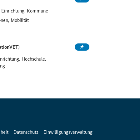
e Einrichtung, Kommune
onen, Mobilität
ationVET)
inrichtung, Hochschule,
ung
iheit
Datenschutz
Einwilligungsverwaltung