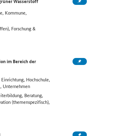
grüner Wasserstoff
ule, Kommune,
ffen), Forschung &
on im Bereich der
 Einrichtung, Hochschule,
e, Unternehmen
iterbildung, Beratung,
vation (themenspezifisch),
d