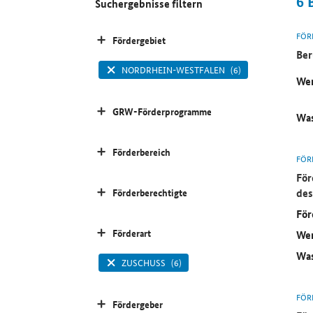
6
Suchergebnisse filtern
FÖR
Fördergebiet
Ber
NORDRHEIN-WESTFALEN
(6)
Wer
GRW-Förderprogramme
Was
Förderbereich
FÖR
För
des
Förderberechtigte
För
Förderart
Wer
Was
ZUSCHUSS
(6)
FÖR
Fördergeber