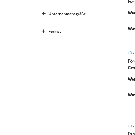
För
Wer
Unternehmensgröße
Was
Format
FÖR
För
Ges
Wer
Was
FÖR
Inn