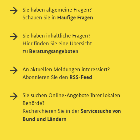
Sie haben allgemeine Fragen?
Schauen Sie in
Häufige Fragen
Sie haben inhaltliche Fragen?
Hier finden Sie eine Übersicht
zu
Beratungsangeboten
An aktuellen Meldungen interessiert?
Abonnieren Sie den
RSS-Feed
Sie suchen Online-Angebote Ihrer lokalen
Behörde?
Einwilligung in Tracking und / oder
Recherchieren Sie in der
Servicesuche von
Videodienst
Bund und Ländern
Wir bitten Sie an dieser Stelle um Ihre Einwilligung für
verschiedene Zusatzdienste unserer Webseite: Wir
möchten die Nutzeraktivität mit Hilfe