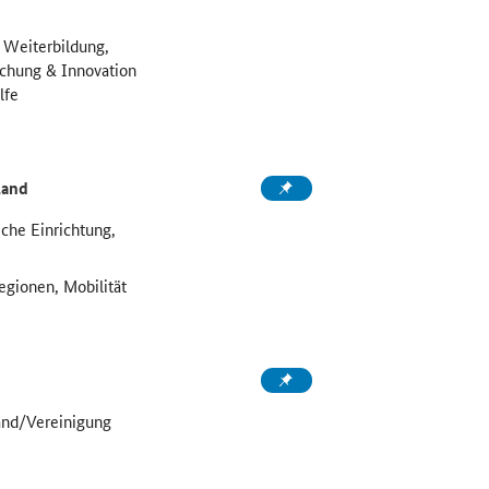
 Weiterbildung,
rschung & Innovation
lfe
land
che Einrichtung,
Regionen, Mobilität
band/Vereinigung