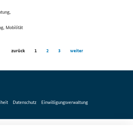
htung,
ng, Mobilität
zurück
1
2
3
weiter
iheit
Datenschutz
Einwilligungsverwaltung