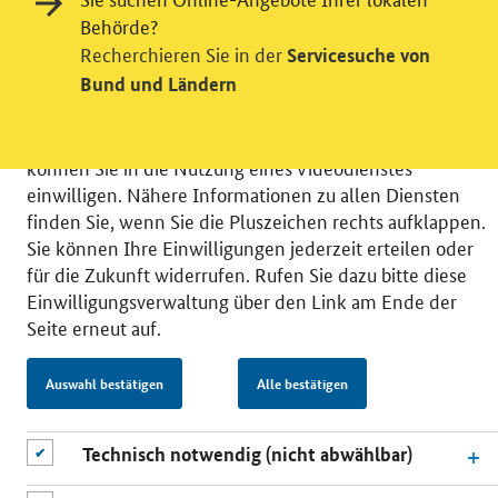
Behörde?
Wir bitten Sie an dieser Stelle um Ihre Einwilligung für
Recherchieren Sie in der
Servicesuche von
verschiedene Zusatzdienste unserer Webseite: Wir
Bund und Ländern
möchten die Nutzeraktivität mit Hilfe
datenschutzfreundlicher Statistiken verstehen, um
unsere Öffentlichkeitsarbeit zu verbessern. Zusätzlich
können Sie in die Nutzung eines Videodienstes
einwilligen. Nähere Informationen zu allen Diensten
finden Sie, wenn Sie die Pluszeichen rechts aufklappen.
Sie können Ihre Einwilligungen jederzeit erteilen oder
für die Zukunft widerrufen. Rufen Sie dazu bitte diese
© 2026 Bundesministerium für Wirtschaft und Energie
Einwilligungsverwaltung über den Link am Ende der
RSS
Benutzerhinweise
Inhaltsverzeichnis
Seite erneut auf.
Impressum
Barrierefreiheit
Datenschutz
Einwilligungsverwaltung
Auswahl bestätigen
Alle bestätigen
Technisch notwendig (nicht abwählbar)