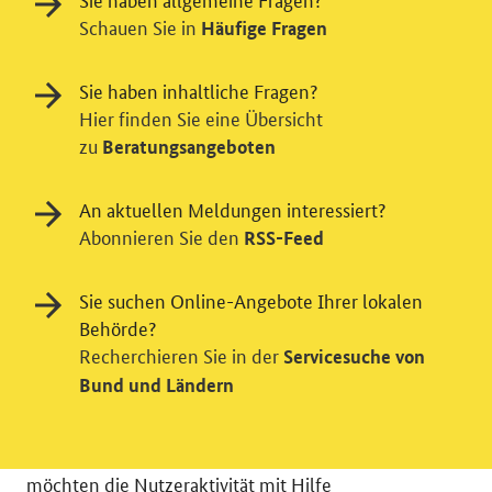
Schauen Sie in
Häufige Fragen
Sie haben inhaltliche Fragen?
Hier finden Sie eine Übersicht
zu
Beratungsangeboten
An aktuellen Meldungen interessiert?
Abonnieren Sie den
RSS-Feed
Sie suchen Online-Angebote Ihrer lokalen
Behörde?
Recherchieren Sie in der
Einwilligung in Tracking und / oder
Servicesuche von
Bund und Ländern
Videodienst
Wir bitten Sie an dieser Stelle um Ihre Einwilligung für
verschiedene Zusatzdienste unserer Webseite: Wir
möchten die Nutzeraktivität mit Hilfe