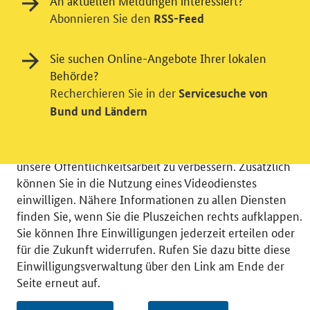
An aktuellen Meldungen interessiert?
Abonnieren Sie den
RSS-Feed
Einwilligung in Tracking und / oder
Sie suchen Online-Angebote Ihrer lokalen
Videodienst
Behörde?
Recherchieren Sie in der
Servicesuche von
Wir bitten Sie an dieser Stelle um Ihre Einwilligung für
Bund und Ländern
verschiedene Zusatzdienste unserer Webseite: Wir
möchten die Nutzeraktivität mit Hilfe
datenschutzfreundlicher Statistiken verstehen, um
unsere Öffentlichkeitsarbeit zu verbessern. Zusätzlich
können Sie in die Nutzung eines Videodienstes
einwilligen. Nähere Informationen zu allen Diensten
finden Sie, wenn Sie die Pluszeichen rechts aufklappen.
Sie können Ihre Einwilligungen jederzeit erteilen oder
© 2026 Bundesministerium für Wirtschaft und Energie
für die Zukunft widerrufen. Rufen Sie dazu bitte diese
RSS
Benutzerhinweise
Inhaltsverzeichnis
Einwilligungsverwaltung über den Link am Ende der
Impressum
Barrierefreiheit
Datenschutz
Seite erneut auf.
Einwilligungsverwaltung