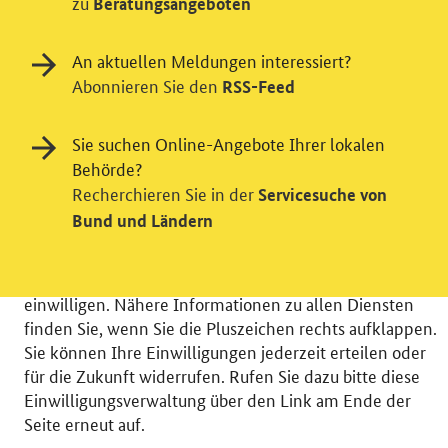
zu
Beratungsangeboten
An aktuellen Meldungen interessiert?
Abonnieren Sie den
RSS-Feed
Einwilligung in Tracking und / oder
Videodienst
Sie suchen Online-Angebote Ihrer lokalen
Wir bitten Sie an dieser Stelle um Ihre Einwilligung für
Behörde?
verschiedene Zusatzdienste unserer Webseite: Wir
Recherchieren Sie in der
Servicesuche von
möchten die Nutzeraktivität mit Hilfe
Bund und Ländern
datenschutzfreundlicher Statistiken verstehen, um
unsere Öffentlichkeitsarbeit zu verbessern. Zusätzlich
können Sie in die Nutzung eines Videodienstes
einwilligen. Nähere Informationen zu allen Diensten
finden Sie, wenn Sie die Pluszeichen rechts aufklappen.
Sie können Ihre Einwilligungen jederzeit erteilen oder
für die Zukunft widerrufen. Rufen Sie dazu bitte diese
Einwilligungsverwaltung über den Link am Ende der
© 2026 Bundesministerium für Wirtschaft und Energie
Seite erneut auf.
RSS
Benutzerhinweise
Inhaltsverzeichnis
Impressum
Barrierefreiheit
Datenschutz