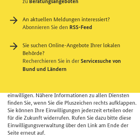
zu
Beratungsangeboten
An aktuellen Meldungen interessiert?
Abonnieren Sie den
RSS-Feed
Einwilligung in Tracking und / oder
Videodienst
Sie suchen Online-Angebote Ihrer lokalen
Wir bitten Sie an dieser Stelle um Ihre Einwilligung für
Behörde?
verschiedene Zusatzdienste unserer Webseite: Wir
Recherchieren Sie in der
Servicesuche von
möchten die Nutzeraktivität mit Hilfe
Bund und Ländern
datenschutzfreundlicher Statistiken verstehen, um
unsere Öffentlichkeitsarbeit zu verbessern. Zusätzlich
können Sie in die Nutzung eines Videodienstes
einwilligen. Nähere Informationen zu allen Diensten
finden Sie, wenn Sie die Pluszeichen rechts aufklappen.
Sie können Ihre Einwilligungen jederzeit erteilen oder
für die Zukunft widerrufen. Rufen Sie dazu bitte diese
Einwilligungsverwaltung über den Link am Ende der
© 2026 Bundesministerium für Wirtschaft und Energie
Seite erneut auf.
RSS
Benutzerhinweise
Inhaltsverzeichnis
Impressum
Barrierefreiheit
Datenschutz