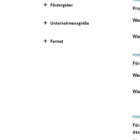
Fördergeber
Pro
Wer
Unternehmensgröße
Was
Format
FÖR
För
Wer
Was
FÖR
För
des