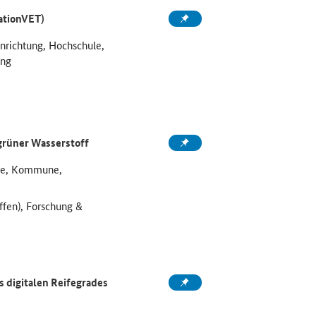
ationVET)
inrichtung, Hochschule,
ung
grüner Wasserstoff
ule, Kommune,
ffen), Forschung &
 digitalen Reifegrades