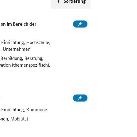
Sortierung
on im Bereich der
 Einrichtung, Hochschule,
e, Unternehmen
iterbildung, Beratung,
vation (themenspezifisch),
d
e Einrichtung, Kommune
onen, Mobilität