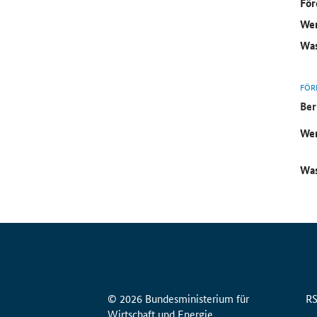
För
Wer
Was
FÖR
Ber
Wer
Was
© 2026 Bundesministerium für
R
Wirtschaft und Energie