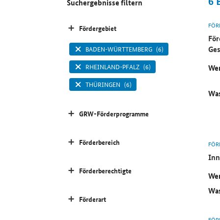
6
Suchergebnisse filtern
FÖR
Fördergebiet
För
Ges
BADEN-WÜRTTEMBERG
(6)
RHEINLAND-PFALZ
(6)
Wer
THÜRINGEN
(6)
Was
GRW-Förderprogramme
Förderbereich
FÖR
Inn
Förderberechtigte
Wer
Was
Förderart
FÖR