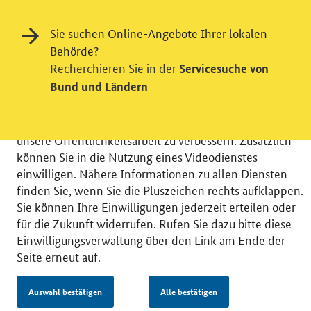
Einwilligung in Tracking und / oder
Sie suchen Online-Angebote Ihrer lokalen
Videodienst
Behörde?
Recherchieren Sie in der
Servicesuche von
Wir bitten Sie an dieser Stelle um Ihre Einwilligung für
Bund und Ländern
verschiedene Zusatzdienste unserer Webseite: Wir
möchten die Nutzeraktivität mit Hilfe
datenschutzfreundlicher Statistiken verstehen, um
unsere Öffentlichkeitsarbeit zu verbessern. Zusätzlich
können Sie in die Nutzung eines Videodienstes
einwilligen. Nähere Informationen zu allen Diensten
finden Sie, wenn Sie die Pluszeichen rechts aufklappen.
Sie können Ihre Einwilligungen jederzeit erteilen oder
© 2026 Bundesministerium für Wirtschaft und Energie
für die Zukunft widerrufen. Rufen Sie dazu bitte diese
RSS
Benutzerhinweise
Inhaltsverzeichnis
Einwilligungsverwaltung über den Link am Ende der
Impressum
Barrierefreiheit
Datenschutz
Seite erneut auf.
Einwilligungsverwaltung
Auswahl bestätigen
Alle bestätigen