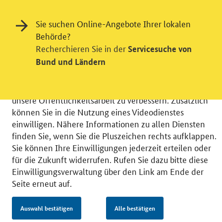
Einwilligung in Tracking und / oder
Sie suchen Online-Angebote Ihrer lokalen
Videodienst
Behörde?
Recherchieren Sie in der
Servicesuche von
Wir bitten Sie an dieser Stelle um Ihre Einwilligung für
Bund und Ländern
verschiedene Zusatzdienste unserer Webseite: Wir
möchten die Nutzeraktivität mit Hilfe
datenschutzfreundlicher Statistiken verstehen, um
unsere Öffentlichkeitsarbeit zu verbessern. Zusätzlich
können Sie in die Nutzung eines Videodienstes
einwilligen. Nähere Informationen zu allen Diensten
finden Sie, wenn Sie die Pluszeichen rechts aufklappen.
Sie können Ihre Einwilligungen jederzeit erteilen oder
© 2026 Bundesministerium für Wirtschaft und Energie
für die Zukunft widerrufen. Rufen Sie dazu bitte diese
RSS
Benutzerhinweise
Inhaltsverzeichnis
Einwilligungsverwaltung über den Link am Ende der
Impressum
Barrierefreiheit
Datenschutz
Seite erneut auf.
Einwilligungsverwaltung
Auswahl bestätigen
Alle bestätigen