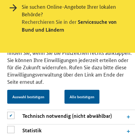
Wir bitten Sie an dieser Stelle um Ihre Einwilligung für
Sie suchen Online-Angebote Ihrer lokalen
verschiedene Zusatzdienste unserer Webseite: Wir
Behörde?
möchten die Nutzeraktivität mit Hilfe
Recherchieren Sie in der
Servicesuche von
datenschutzfreundlicher Statistiken verstehen, um
Bund und Ländern
unsere Öffentlichkeitsarbeit zu verbessern. Zusätzlich
können Sie in die Nutzung eines Videodienstes
einwilligen. Nähere Informationen zu allen Diensten
finden Sie, wenn Sie die Pluszeichen rechts aufklappen.
Sie können Ihre Einwilligungen jederzeit erteilen oder
für die Zukunft widerrufen. Rufen Sie dazu bitte diese
Einwilligungsverwaltung über den Link am Ende der
Seite erneut auf.
© 2026 Bundesministerium für Wirtschaft und Energie
RSS
Benutzerhinweise
Inhaltsverzeichnis
Auswahl bestätigen
Alle bestätigen
Impressum
Barrierefreiheit
Datenschutz
Einwilligungsverwaltung
Technisch notwendig (nicht abwählbar)
Statistik