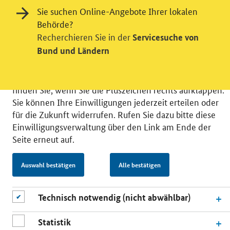
Wir bitten Sie an dieser Stelle um Ihre Einwilligung für
Sie suchen Online-Angebote Ihrer lokalen
verschiedene Zusatzdienste unserer Webseite: Wir
Behörde?
möchten die Nutzeraktivität mit Hilfe
Recherchieren Sie in der
Servicesuche von
datenschutzfreundlicher Statistiken verstehen, um
Bund und Ländern
unsere Öffentlichkeitsarbeit zu verbessern. Zusätzlich
können Sie in die Nutzung eines Videodienstes
einwilligen. Nähere Informationen zu allen Diensten
finden Sie, wenn Sie die Pluszeichen rechts aufklappen.
Sie können Ihre Einwilligungen jederzeit erteilen oder
für die Zukunft widerrufen. Rufen Sie dazu bitte diese
Einwilligungsverwaltung über den Link am Ende der
Seite erneut auf.
© 2026 Bundesministerium für Wirtschaft und Energie
RSS
Benutzerhinweise
Inhaltsverzeichnis
Auswahl bestätigen
Alle bestätigen
Impressum
Barrierefreiheit
Datenschutz
Einwilligungsverwaltung
Technisch notwendig (nicht abwählbar)
Statistik