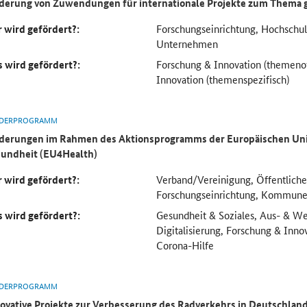
derung von Zuwendungen für internationale Projekte zum Thema 
 wird gefördert?:
Forschungseinrichtung, Hochsch
Unternehmen
 wird gefördert?:
Forschung & Innovation (themeno
Innovation (themenspezifisch)
DERPROGRAMM
derungen im Rahmen des Aktionsprogramms der Europäischen Uni
undheit (EU4Health)
 wird gefördert?:
Verband/Vereinigung, Öffentliche
Forschungseinrichtung, Kommun
 wird gefördert?:
Gesundheit & Soziales, Aus- & We
Digitalisierung, Forschung & Inno
Corona-Hilfe
DERPROGRAMM
ovative Projekte zur Verbesserung des Radverkehrs in Deutschlan