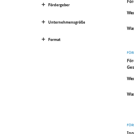
För
Fördergeber
Wer
Unternehmensgröße
Was
Format
FÖR
För
Ges
Wer
Was
FÖR
Inn