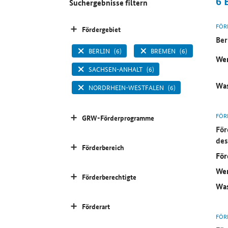
6
Suchergebnisse filtern
FÖR
Fördergebiet
Ber
BERLIN
(6)
BREMEN
(6)
Wer
SACHSEN-ANHALT
(6)
Was
NORDRHEIN-WESTFALEN
(6)
FÖR
GRW-Förderprogramme
För
des
Förderbereich
För
Wer
Förderberechtigte
Was
Förderart
FÖR