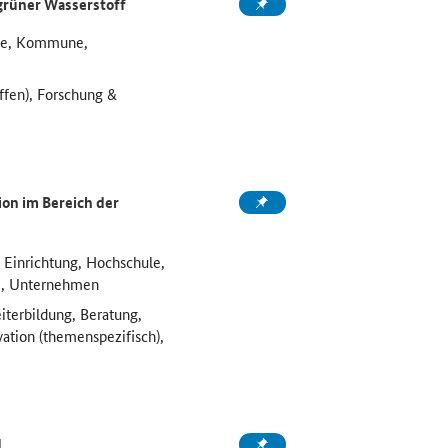
grüner Wasserstoff
ule, Kommune,
ffen), Forschung &
on im Bereich der
 Einrichtung, Hochschule,
e, Unternehmen
iterbildung, Beratung,
vation (themenspezifisch),
d