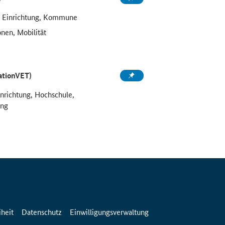
e Einrichtung, Kommune
onen, Mobilität
ationVET)
inrichtung, Hochschule,
ung
iheit
Datenschutz
Einwilligungsverwaltung