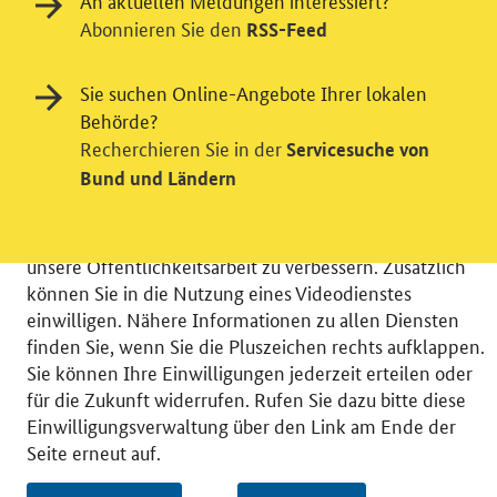
An aktuellen Meldungen interessiert?
Abonnieren Sie den
RSS-Feed
Einwilligung in Tracking und / oder
Sie suchen Online-Angebote Ihrer lokalen
Videodienst
Behörde?
Recherchieren Sie in der
Servicesuche von
Wir bitten Sie an dieser Stelle um Ihre Einwilligung für
Bund und Ländern
verschiedene Zusatzdienste unserer Webseite: Wir
möchten die Nutzeraktivität mit Hilfe
datenschutzfreundlicher Statistiken verstehen, um
unsere Öffentlichkeitsarbeit zu verbessern. Zusätzlich
können Sie in die Nutzung eines Videodienstes
einwilligen. Nähere Informationen zu allen Diensten
finden Sie, wenn Sie die Pluszeichen rechts aufklappen.
Sie können Ihre Einwilligungen jederzeit erteilen oder
© 2026 Bundesministerium für Wirtschaft und Energie
für die Zukunft widerrufen. Rufen Sie dazu bitte diese
RSS
Benutzerhinweise
Inhaltsverzeichnis
Einwilligungsverwaltung über den Link am Ende der
Impressum
Barrierefreiheit
Datenschutz
Seite erneut auf.
Einwilligungsverwaltung