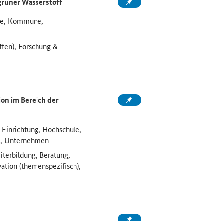
grüner Wasserstoff
ule, Kommune,
ffen), Forschung &
on im Bereich der
 Einrichtung, Hochschule,
e, Unternehmen
iterbildung, Beratung,
vation (themenspezifisch),
d