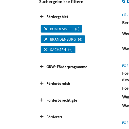
6
Suchergebnisse filtern
FÖR
Fördergebiet
Ber
BUNDESWEIT
(6)
Wer
BRANDENBURG
(6)
Was
SACHSEN
(6)
FÖR
GRW-Förderprogramme
För
des
Förderbereich
För
Wer
Förderberechtigte
Was
Förderart
FÖR