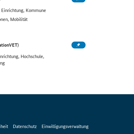
e Einrichtung, Kommune
onen, Mobilität
ationVET)
inrichtung, Hochschule,
ung
iheit
Datenschutz
Einwilligungsverwaltung