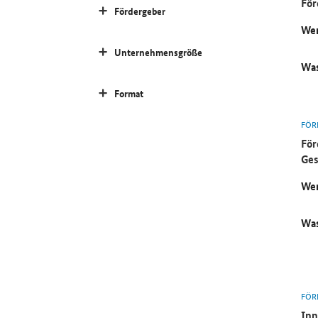
För
Fördergeber
Wer
Unternehmensgröße
Was
Format
FÖR
För
Ges
Wer
Was
FÖR
Inn