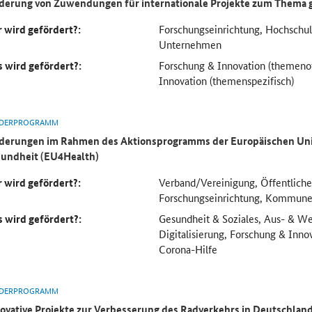
derung von Zuwendungen für internationale Projekte zum Thema 
 wird gefördert?:
Forschungseinrichtung, Hochsch
Unternehmen
 wird gefördert?:
Forschung & Innovation (themeno
Innovation (themenspezifisch)
DERPROGRAMM
derungen im Rahmen des Aktionsprogramms der Europäischen Uni
undheit (EU4Health)
 wird gefördert?:
Verband/Vereinigung, Öffentliche
Forschungseinrichtung, Kommun
 wird gefördert?:
Gesundheit & Soziales, Aus- & We
Digitalisierung, Forschung & Inno
Corona-Hilfe
DERPROGRAMM
ovative Projekte zur Verbesserung des Radverkehrs in Deutschlan