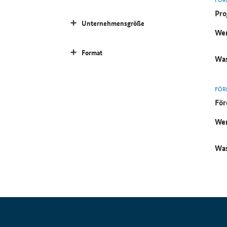
Pro
Unternehmensgröße
Wer
Format
Was
FÖR
För
Wer
Was