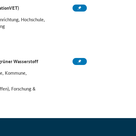
ationVET)
inrichtung, Hochschule,
ung
grüner Wasserstoff
ule, Kommune,
ffen), Forschung &