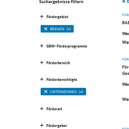
4
Suchergebnisse filtern
FÖR
Fördergebiet
BAB
BREMEN
(4)
Wer
Was
GRW-Förderprogramme
FÖR
Förderbereich
För
Ges
Förderberechtigte
Wer
UNTERNEHMEN
(4)
Was
Förderart
Fördergeber
FÖR