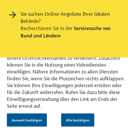
Einwilligung in Tracking und / oder
Sie suchen Online-Angebote Ihrer lokalen
Videodienst
Behörde?
Recherchieren Sie in der
Servicesuche von
Wir bitten Sie an dieser Stelle um Ihre Einwilligung für
Bund und Ländern
verschiedene Zusatzdienste unserer Webseite: Wir
möchten die Nutzeraktivität mit Hilfe
datenschutzfreundlicher Statistiken verstehen, um
unsere Öffentlichkeitsarbeit zu verbessern. Zusätzlich
können Sie in die Nutzung eines Videodienstes
einwilligen. Nähere Informationen zu allen Diensten
finden Sie, wenn Sie die Pluszeichen rechts aufklappen.
Sie können Ihre Einwilligungen jederzeit erteilen oder
© 2026 Bundesministerium für Wirtschaft und Energie
für die Zukunft widerrufen. Rufen Sie dazu bitte diese
RSS
Benutzerhinweise
Inhaltsverzeichnis
Einwilligungsverwaltung über den Link am Ende der
Impressum
Barrierefreiheit
Datenschutz
Seite erneut auf.
Einwilligungsverwaltung
Auswahl bestätigen
Alle bestätigen