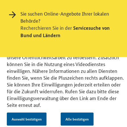
Einwilligung in Tracking und / oder
Sie suchen Online-Angebote Ihrer lokalen
Videodienst
Behörde?
Recherchieren Sie in der
Servicesuche von
Wir bitten Sie an dieser Stelle um Ihre Einwilligung für
Bund und Ländern
verschiedene Zusatzdienste unserer Webseite: Wir
möchten die Nutzeraktivität mit Hilfe
datenschutzfreundlicher Statistiken verstehen, um
unsere Öffentlichkeitsarbeit zu verbessern. Zusätzlich
können Sie in die Nutzung eines Videodienstes
einwilligen. Nähere Informationen zu allen Diensten
finden Sie, wenn Sie die Pluszeichen rechts aufklappen.
Sie können Ihre Einwilligungen jederzeit erteilen oder
© 2026 Bundesministerium für Wirtschaft und Energie
für die Zukunft widerrufen. Rufen Sie dazu bitte diese
RSS
Benutzerhinweise
Inhaltsverzeichnis
Einwilligungsverwaltung über den Link am Ende der
Impressum
Barrierefreiheit
Datenschutz
Seite erneut auf.
Einwilligungsverwaltung
Auswahl bestätigen
Alle bestätigen