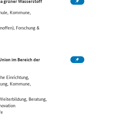
a grüner Wasserstoff
chule, Kommune,
noffen), Forschung &
nion im Bereich der
he Einrichtung,
htung, Kommune,
Weiterbildung, Beratung,
novation
fe