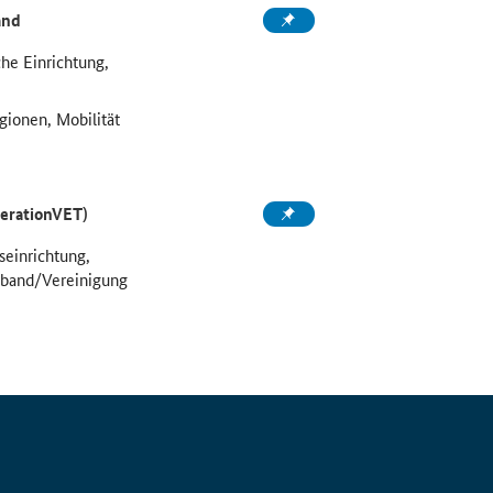
and
he Einrichtung,
egionen, Mobilität
perationVET)
seinrichtung,
rband/Vereinigung