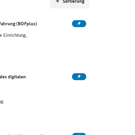
Sortierung
rfahrung (BOFplus)
e Einrichtung,
es digitalen
ng