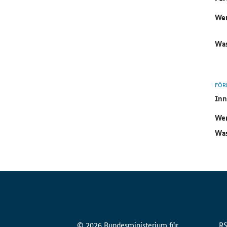
Wer
Was
FÖR
Inn
Wer
Was
© 2026 Bundesministerium für
R