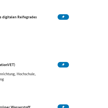
 digitalen Reifegrades
ationVET)
inrichtung, Hochschule,
ung
grüner Wasserstoff