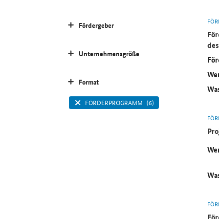
FÖR
Fördergeber
För
des
Unternehmensgröße
För
Wer
Format
Was
FÖRDERPROGRAMM
(6)
FÖR
Pro
Wer
Was
FÖR
För