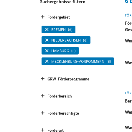
6
Suchergebnisse filtern
FÖR
Fördergebiet
För
Ges
BREMEN
(6)
NIEDERSACHSEN
(6)
Wer
HAMBURG
(6)
MECKLENBURG-VORPOMMERN
(6)
Was
GRW-Förderprogramme
FÖR
Förderbereich
Ber
Wer
Förderberechtigte
Was
Förderart