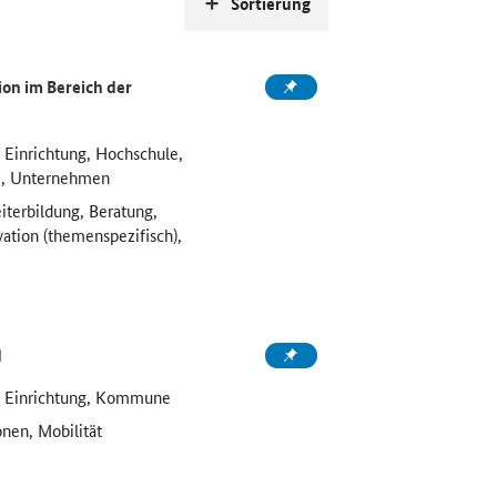
Sortierung
on im Bereich der
 Einrichtung, Hochschule,
e, Unternehmen
iterbildung, Beratung,
vation (themenspezifisch),
d
e Einrichtung, Kommune
onen, Mobilität