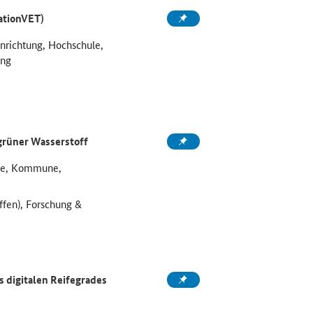
ationVET)
inrichtung, Hochschule,
ung
grüner Wasserstoff
ule, Kommune,
ffen), Forschung &
 digitalen Reifegrades