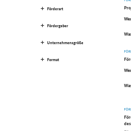
Pro
Förderart
Wer
Fördergeber
Was
Unternehmensgröße
FÖR
För
Format
Wer
Was
FÖR
För
des