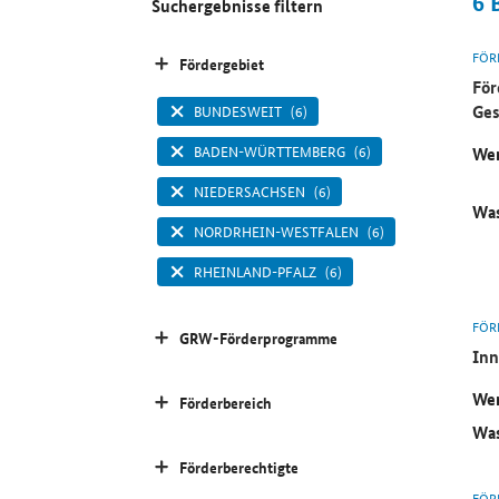
6
Suchergebnisse filtern
FÖR
Fördergebiet
För
Ges
BUNDESWEIT
(6)
BADEN-WÜRTTEMBERG
(6)
Wer
NIEDERSACHSEN
(6)
Was
NORDRHEIN-WESTFALEN
(6)
RHEINLAND-PFALZ
(6)
FÖR
GRW-Förderprogramme
Inn
Wer
Förderbereich
Was
Förderberechtigte
FÖR