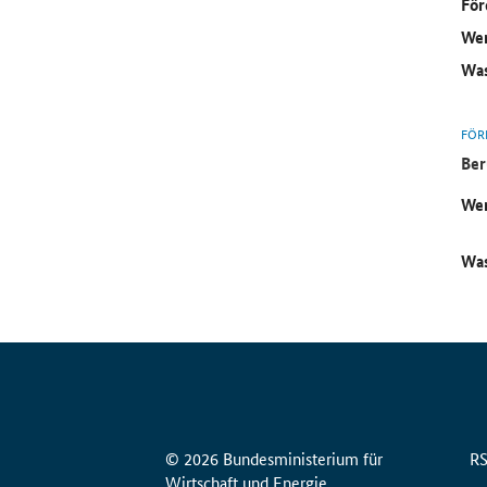
För
Wer
Was
FÖR
Ber
Wer
Was
© 2026 Bundesministerium für
R
Wirtschaft und Energie