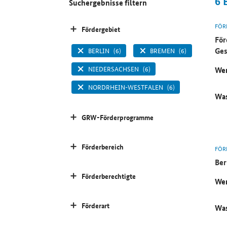
6
Suchergebnisse filtern
FÖR
Fördergebiet
För
Ges
BERLIN
(6)
BREMEN
(6)
NIEDERSACHSEN
(6)
Wer
NORDRHEIN-WESTFALEN
(6)
Was
GRW-Förderprogramme
Förderbereich
FÖR
Ber
Förderberechtigte
Wer
Förderart
Was