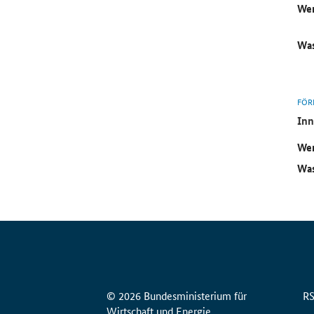
Wer
Was
FÖR
Inn
Wer
Was
© 2026 Bundesministerium für
R
Wirtschaft und Energie