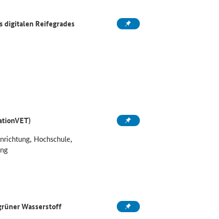
 digitalen Reifegrades
ationVET)
inrichtung, Hochschule,
ung
grüner Wasserstoff