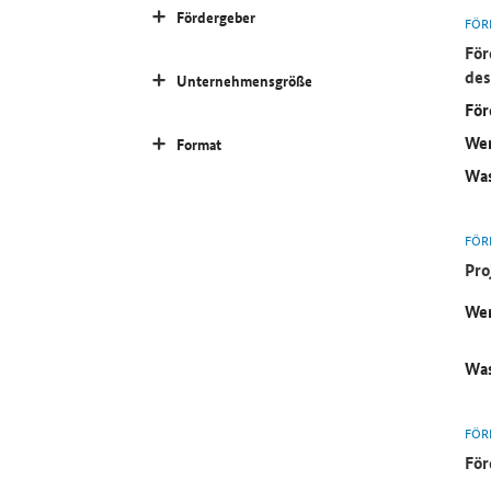
Fördergeber
FÖR
För
des
Unternehmensgröße
För
Wer
Format
Was
FÖR
Pro
Wer
Was
FÖR
För