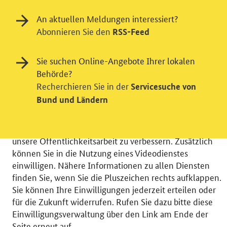
An aktuellen Meldungen interessiert?
Abonnieren Sie den
RSS-Feed
Einwilligung in Tracking und / oder
Sie suchen Online-Angebote Ihrer lokalen
Behörde?
Videodienst
Recherchieren Sie in der
Servicesuche von
Wir bitten Sie an dieser Stelle um Ihre Einwilligung für
Bund und Ländern
verschiedene Zusatzdienste unserer Webseite: Wir
möchten die Nutzeraktivität mit Hilfe
datenschutzfreundlicher Statistiken verstehen, um
unsere Öffentlichkeitsarbeit zu verbessern. Zusätzlich
können Sie in die Nutzung eines Videodienstes
einwilligen. Nähere Informationen zu allen Diensten
finden Sie, wenn Sie die Pluszeichen rechts aufklappen.
Sie können Ihre Einwilligungen jederzeit erteilen oder
© 2026 Bundesministerium für Wirtschaft und Energie
für die Zukunft widerrufen. Rufen Sie dazu bitte diese
RSS
Benutzerhinweise
Inhaltsverzeichnis
Einwilligungsverwaltung über den Link am Ende der
Impressum
Barrierefreiheit
Datenschutz
Seite erneut auf.
Einwilligungsverwaltung