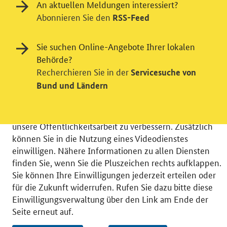
An aktuellen Meldungen interessiert?
Abonnieren Sie den
RSS-Feed
Einwilligung in Tracking und / oder
Sie suchen Online-Angebote Ihrer lokalen
Videodienst
Behörde?
Recherchieren Sie in der
Servicesuche von
Wir bitten Sie an dieser Stelle um Ihre Einwilligung für
Bund und Ländern
verschiedene Zusatzdienste unserer Webseite: Wir
möchten die Nutzeraktivität mit Hilfe
datenschutzfreundlicher Statistiken verstehen, um
unsere Öffentlichkeitsarbeit zu verbessern. Zusätzlich
können Sie in die Nutzung eines Videodienstes
einwilligen. Nähere Informationen zu allen Diensten
finden Sie, wenn Sie die Pluszeichen rechts aufklappen.
Sie können Ihre Einwilligungen jederzeit erteilen oder
© 2026 Bundesministerium für Wirtschaft und Energie
für die Zukunft widerrufen. Rufen Sie dazu bitte diese
RSS
Benutzerhinweise
Inhaltsverzeichnis
Einwilligungsverwaltung über den Link am Ende der
Impressum
Barrierefreiheit
Datenschutz
Seite erneut auf.
Einwilligungsverwaltung