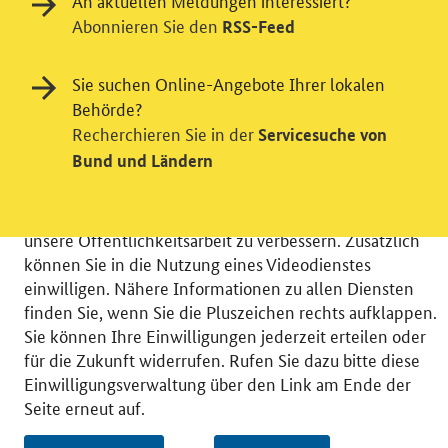
An aktuellen Meldungen interessiert?
Abonnieren Sie den
RSS-Feed
Einwilligung in Tracking und / oder
Sie suchen Online-Angebote Ihrer lokalen
Videodienst
Behörde?
Recherchieren Sie in der
Servicesuche von
Wir bitten Sie an dieser Stelle um Ihre Einwilligung für
Bund und Ländern
verschiedene Zusatzdienste unserer Webseite: Wir
möchten die Nutzeraktivität mit Hilfe
datenschutzfreundlicher Statistiken verstehen, um
unsere Öffentlichkeitsarbeit zu verbessern. Zusätzlich
können Sie in die Nutzung eines Videodienstes
einwilligen. Nähere Informationen zu allen Diensten
finden Sie, wenn Sie die Pluszeichen rechts aufklappen.
Sie können Ihre Einwilligungen jederzeit erteilen oder
© 2026 Bundesministerium für Wirtschaft und Energie
für die Zukunft widerrufen. Rufen Sie dazu bitte diese
RSS
Benutzerhinweise
Inhaltsverzeichnis
Einwilligungsverwaltung über den Link am Ende der
Impressum
Barrierefreiheit
Datenschutz
Seite erneut auf.
Einwilligungsverwaltung