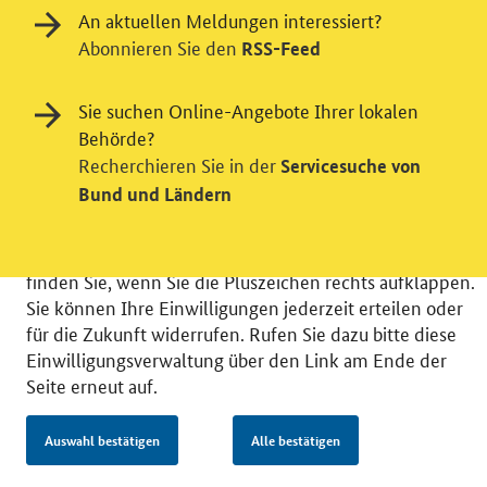
An aktuellen Meldungen interessiert?
Einwilligung in Tracking und / oder
Abonnieren Sie den
RSS-Feed
Videodienst
Wir bitten Sie an dieser Stelle um Ihre Einwilligung für
Sie suchen Online-Angebote Ihrer lokalen
verschiedene Zusatzdienste unserer Webseite: Wir
Behörde?
möchten die Nutzeraktivität mit Hilfe
Recherchieren Sie in der
Servicesuche von
datenschutzfreundlicher Statistiken verstehen, um
Bund und Ländern
unsere Öffentlichkeitsarbeit zu verbessern. Zusätzlich
können Sie in die Nutzung eines Videodienstes
einwilligen. Nähere Informationen zu allen Diensten
finden Sie, wenn Sie die Pluszeichen rechts aufklappen.
Sie können Ihre Einwilligungen jederzeit erteilen oder
für die Zukunft widerrufen. Rufen Sie dazu bitte diese
Einwilligungsverwaltung über den Link am Ende der
Seite erneut auf.
© 2026 Bundesministerium für Wirtschaft und Energie
RSS
Benutzerhinweise
Inhaltsverzeichnis
Impressum
Barrierefreiheit
Datenschutz
Auswahl bestätigen
Alle bestätigen
Einwilligungsverwaltung