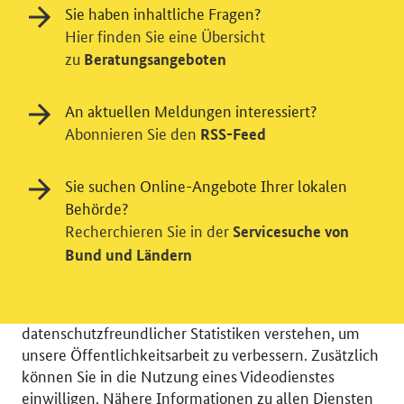
Sie haben inhaltliche Fragen?
Hier finden Sie eine Übersicht
zu
Beratungsangeboten
An aktuellen Meldungen interessiert?
Abonnieren Sie den
RSS-Feed
Sie suchen Online-Angebote Ihrer lokalen
Einwilligung in Tracking und / oder
Behörde?
Recherchieren Sie in der
Servicesuche von
Videodienst
Bund und Ländern
Wir bitten Sie an dieser Stelle um Ihre Einwilligung für
verschiedene Zusatzdienste unserer Webseite: Wir
möchten die Nutzeraktivität mit Hilfe
datenschutzfreundlicher Statistiken verstehen, um
unsere Öffentlichkeitsarbeit zu verbessern. Zusätzlich
können Sie in die Nutzung eines Videodienstes
einwilligen. Nähere Informationen zu allen Diensten