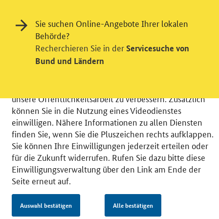
Einwilligung in Tracking und / oder
Sie suchen Online-Angebote Ihrer lokalen
Videodienst
Behörde?
Recherchieren Sie in der
Servicesuche von
Wir bitten Sie an dieser Stelle um Ihre Einwilligung für
Bund und Ländern
verschiedene Zusatzdienste unserer Webseite: Wir
möchten die Nutzeraktivität mit Hilfe
datenschutzfreundlicher Statistiken verstehen, um
unsere Öffentlichkeitsarbeit zu verbessern. Zusätzlich
können Sie in die Nutzung eines Videodienstes
einwilligen. Nähere Informationen zu allen Diensten
finden Sie, wenn Sie die Pluszeichen rechts aufklappen.
Sie können Ihre Einwilligungen jederzeit erteilen oder
© 2026 Bundesministerium für Wirtschaft und Energie
für die Zukunft widerrufen. Rufen Sie dazu bitte diese
RSS
Benutzerhinweise
Inhaltsverzeichnis
Einwilligungsverwaltung über den Link am Ende der
Impressum
Barrierefreiheit
Datenschutz
Seite erneut auf.
Einwilligungsverwaltung
Auswahl bestätigen
Alle bestätigen