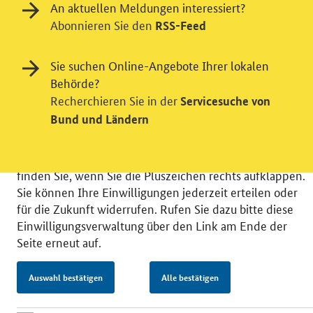
An aktuellen Meldungen interessiert?
Einwilligung in Tracking und / oder
Abonnieren Sie den
RSS-Feed
Videodienst
Wir bitten Sie an dieser Stelle um Ihre Einwilligung für
Sie suchen Online-Angebote Ihrer lokalen
verschiedene Zusatzdienste unserer Webseite: Wir
Behörde?
möchten die Nutzeraktivität mit Hilfe
Recherchieren Sie in der
Servicesuche von
datenschutzfreundlicher Statistiken verstehen, um
Bund und Ländern
unsere Öffentlichkeitsarbeit zu verbessern. Zusätzlich
können Sie in die Nutzung eines Videodienstes
einwilligen. Nähere Informationen zu allen Diensten
finden Sie, wenn Sie die Pluszeichen rechts aufklappen.
Sie können Ihre Einwilligungen jederzeit erteilen oder
für die Zukunft widerrufen. Rufen Sie dazu bitte diese
Einwilligungsverwaltung über den Link am Ende der
Seite erneut auf.
© 2026 Bundesministerium für Wirtschaft und Energie
RSS
Benutzerhinweise
Inhaltsverzeichnis
Impressum
Barrierefreiheit
Datenschutz
Auswahl bestätigen
Alle bestätigen
Einwilligungsverwaltung