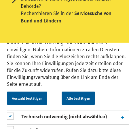
Behörde?
Wir bitten Sie an dieser Stelle um Ihre Einwilligung für
Recherchieren Sie in der
Servicesuche von
verschiedene Zusatzdienste unserer Webseite: Wir
Bund und Ländern
möchten die Nutzeraktivität mit Hilfe
datenschutzfreundlicher Statistiken verstehen, um
unsere Öffentlichkeitsarbeit zu verbessern. Zusätzlich
können Sie in die Nutzung eines Videodienstes
einwilligen. Nähere Informationen zu allen Diensten
finden Sie, wenn Sie die Pluszeichen rechts aufklappen.
Sie können Ihre Einwilligungen jederzeit erteilen oder
für die Zukunft widerrufen. Rufen Sie dazu bitte diese
© 2026 Bundesministerium für Wirtschaft und Energie
Einwilligungsverwaltung über den Link am Ende der
RSS
Benutzerhinweise
Inhaltsverzeichnis
Seite erneut auf.
Impressum
Barrierefreiheit
Datenschutz
Einwilligungsverwaltung
Auswahl bestätigen
Alle bestätigen
Technisch notwendig (nicht abwählbar)