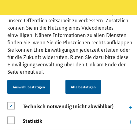
möchten die Nutzeraktivität mit Hilfe
datenschutzfreundlicher Statistiken verstehen, um
unsere Öffentlichkeitsarbeit zu verbessern. Zusätzlich
können Sie in die Nutzung eines Videodienstes
einwilligen. Nähere Informationen zu allen Diensten
finden Sie, wenn Sie die Pluszeichen rechts aufklappen.
© 2026 Bundesministerium für Wirtschaft und Energie
Sie können Ihre Einwilligungen jederzeit erteilen oder
RSS
Benutzerhinweise
Inhaltsverzeichnis
für die Zukunft widerrufen. Rufen Sie dazu bitte diese
Impressum
Barrierefreiheit
Datenschutz
Einwilligungsverwaltung über den Link am Ende der
Einwilligungsverwaltung
Seite erneut auf.
Auswahl bestätigen
Alle bestätigen
Technisch notwendig (nicht abwählbar)
Statistik