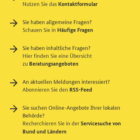
Nutzen Sie das
Kontaktformular
Sie haben allgemeine Fragen?
Schauen Sie in
Häufige Fragen
Sie haben inhaltliche Fragen?
Hier finden Sie eine Übersicht
zu
Beratungsangeboten
An aktuellen Meldungen interessiert?
Abonnieren Sie den
RSS-Feed
Sie suchen Online-Angebote Ihrer lokalen
Einwilligung in Tracking und / oder
Behörde?
Videodienst
Recherchieren Sie in der
Servicesuche von
Wir bitten Sie an dieser Stelle um Ihre Einwilligung für
Bund und Ländern
verschiedene Zusatzdienste unserer Webseite: Wir