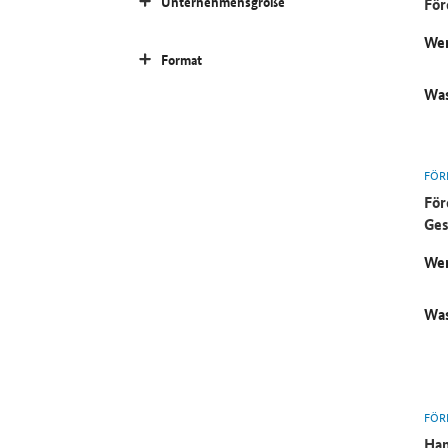
Unternehmensgröße
För
Wer
Format
Was
FÖR
För
Ges
Wer
Was
FÖR
Ham