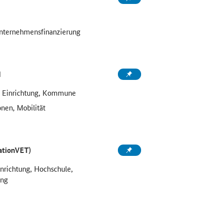
Unternehmensfinanzierung
d
e Einrichtung, Kommune
onen, Mobilität
ationVET)
inrichtung, Hochschule,
ung