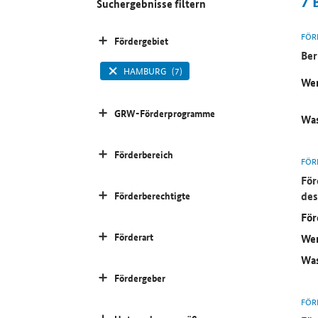
7
Suchergebnisse filtern
FÖR
Fördergebiet
Ber
HAMBURG
(7)
Wer
GRW-Förderprogramme
Was
Förderbereich
FÖR
För
des
Förderberechtigte
För
Förderart
Wer
Was
Fördergeber
FÖR