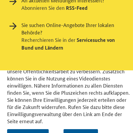
An aktuellen Meldungen interessiert?
Abonnieren Sie den
RSS-Feed
Einwilligung in Tracking und / oder
Sie suchen Online-Angebote Ihrer lokalen
Videodienst
Behörde?
Recherchieren Sie in der
Servicesuche von
Wir bitten Sie an dieser Stelle um Ihre Einwilligung für
Bund und Ländern
verschiedene Zusatzdienste unserer Webseite: Wir
möchten die Nutzeraktivität mit Hilfe
datenschutzfreundlicher Statistiken verstehen, um
unsere Öffentlichkeitsarbeit zu verbessern. Zusätzlich
können Sie in die Nutzung eines Videodienstes
einwilligen. Nähere Informationen zu allen Diensten
finden Sie, wenn Sie die Pluszeichen rechts aufklappen.
Sie können Ihre Einwilligungen jederzeit erteilen oder
© 2026 Bundesministerium für Wirtschaft und Energie
für die Zukunft widerrufen. Rufen Sie dazu bitte diese
RSS
Benutzerhinweise
Inhaltsverzeichnis
Einwilligungsverwaltung über den Link am Ende der
Impressum
Barrierefreiheit
Datenschutz
Seite erneut auf.
Einwilligungsverwaltung