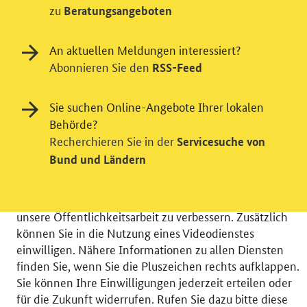
zu
Beratungsangeboten
An aktuellen Meldungen interessiert?
Abonnieren Sie den
RSS-Feed
Einwilligung in Tracking und / oder
Sie suchen Online-Angebote Ihrer lokalen
Behörde?
Videodienst
Recherchieren Sie in der
Servicesuche von
Wir bitten Sie an dieser Stelle um Ihre Einwilligung für
Bund und Ländern
verschiedene Zusatzdienste unserer Webseite: Wir
möchten die Nutzeraktivität mit Hilfe
datenschutzfreundlicher Statistiken verstehen, um
unsere Öffentlichkeitsarbeit zu verbessern. Zusätzlich
können Sie in die Nutzung eines Videodienstes
einwilligen. Nähere Informationen zu allen Diensten
finden Sie, wenn Sie die Pluszeichen rechts aufklappen.
Sie können Ihre Einwilligungen jederzeit erteilen oder
© 2026 Bundesministerium für Wirtschaft und Energie
für die Zukunft widerrufen. Rufen Sie dazu bitte diese
RSS
Benutzerhinweise
Inhaltsverzeichnis